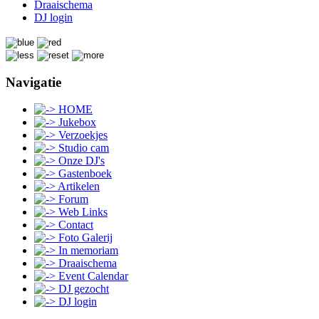
Draaischema
DJ login
Navigatie
HOME
Jukebox
Verzoekjes
Studio cam
Onze DJ's
Gastenboek
Artikelen
Forum
Web Links
Contact
Foto Galerij
In memoriam
Draaischema
Event Calendar
DJ gezocht
DJ login