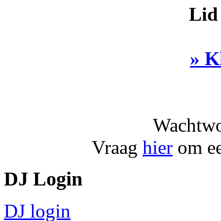
Lid
» K
Wachtwo
Vraag
hier
om ee
DJ Login
DJ login