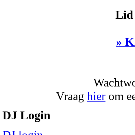
Lid
» K
Wachtwo
Vraag
hier
om ee
DJ Login
DJ login