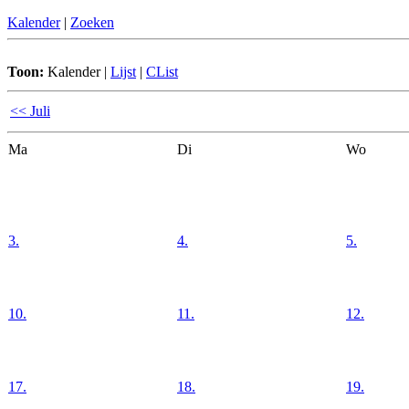
Kalender
|
Zoeken
Toon:
Kalender
|
Lijst
|
CList
<< Juli
Ma
Di
Wo
3.
4.
5.
10.
11.
12.
17.
18.
19.