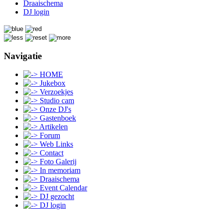
Draaischema
DJ login
Navigatie
HOME
Jukebox
Verzoekjes
Studio cam
Onze DJ's
Gastenboek
Artikelen
Forum
Web Links
Contact
Foto Galerij
In memoriam
Draaischema
Event Calendar
DJ gezocht
DJ login