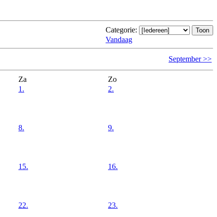
Categorie:
Vandaag
September >>
Za
Zo
1.
2.
8.
9.
15.
16.
22.
23.