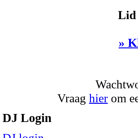
Lid
» K
Wachtwo
Vraag
hier
om ee
DJ Login
DJ login