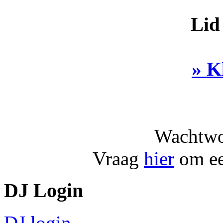
Lid
» K
Wachtwo
Vraag
hier
om ee
DJ Login
DJ login