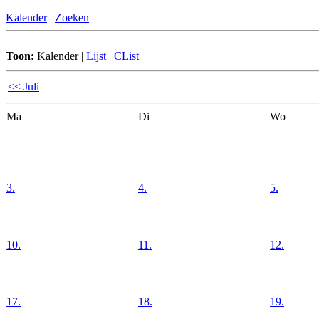
Kalender
|
Zoeken
Toon:
Kalender
|
Lijst
|
CList
<< Juli
Ma
Di
Wo
3.
4.
5.
10.
11.
12.
17.
18.
19.