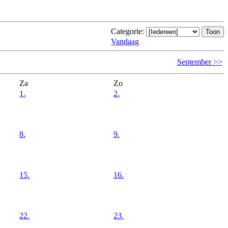
Categorie:
Vandaag
September >>
Za
Zo
1.
2.
8.
9.
15.
16.
22.
23.