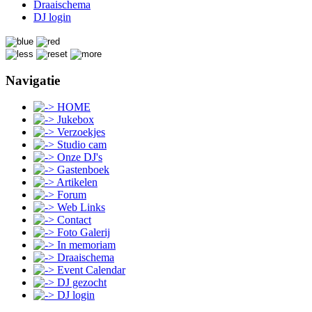
Draaischema
DJ login
Navigatie
HOME
Jukebox
Verzoekjes
Studio cam
Onze DJ's
Gastenboek
Artikelen
Forum
Web Links
Contact
Foto Galerij
In memoriam
Draaischema
Event Calendar
DJ gezocht
DJ login