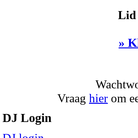
Lid
» K
Wachtwo
Vraag
hier
om ee
DJ Login
DJ login