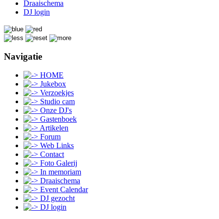
Draaischema
DJ login
Navigatie
HOME
Jukebox
Verzoekjes
Studio cam
Onze DJ's
Gastenboek
Artikelen
Forum
Web Links
Contact
Foto Galerij
In memoriam
Draaischema
Event Calendar
DJ gezocht
DJ login