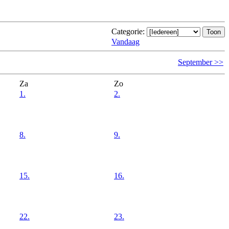
Categorie:
Vandaag
September >>
Za
Zo
1.
2.
8.
9.
15.
16.
22.
23.