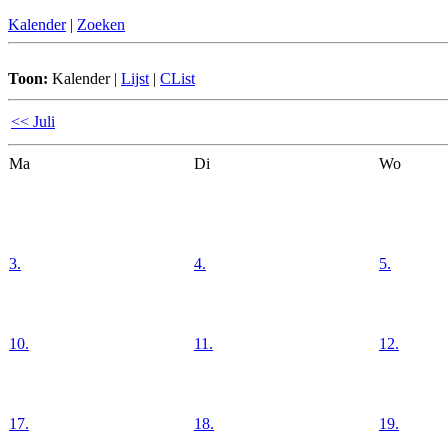
Kalender
|
Zoeken
Toon:
Kalender
|
Lijst
|
CList
<< Juli
Ma
Di
Wo
3.
4.
5.
10.
11.
12.
17.
18.
19.