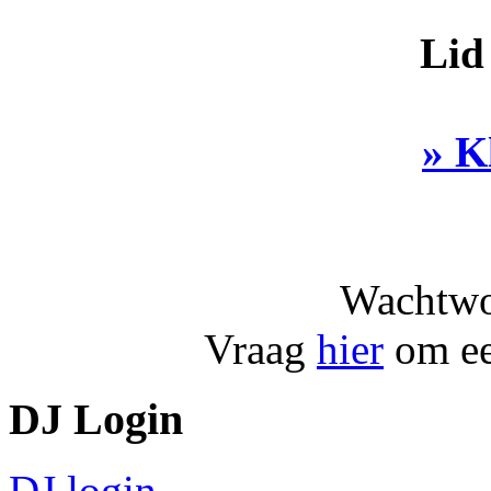
Lid
» K
Wachtwo
Vraag
hier
om ee
DJ Login
DJ login