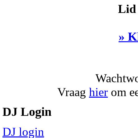
Lid
» K
Wachtwo
Vraag
hier
om ee
DJ Login
DJ login