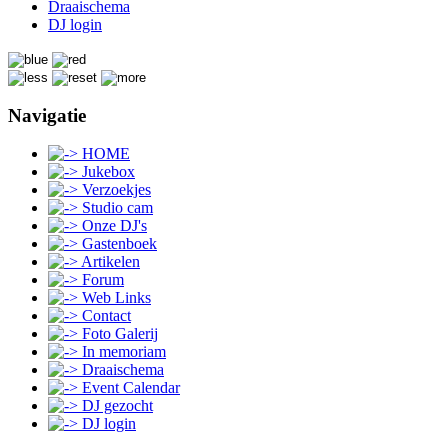
Draaischema
DJ login
Navigatie
HOME
Jukebox
Verzoekjes
Studio cam
Onze DJ's
Gastenboek
Artikelen
Forum
Web Links
Contact
Foto Galerij
In memoriam
Draaischema
Event Calendar
DJ gezocht
DJ login