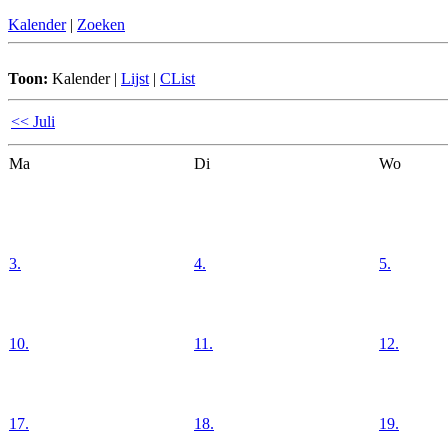
Kalender
|
Zoeken
Toon:
Kalender
|
Lijst
|
CList
<< Juli
Ma
Di
Wo
3.
4.
5.
10.
11.
12.
17.
18.
19.