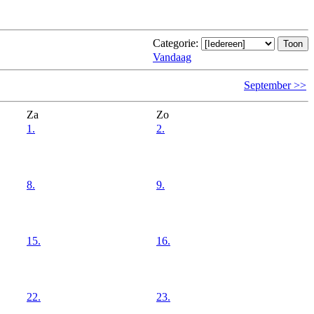
Categorie:
Vandaag
September >>
Za
Zo
1.
2.
8.
9.
15.
16.
22.
23.