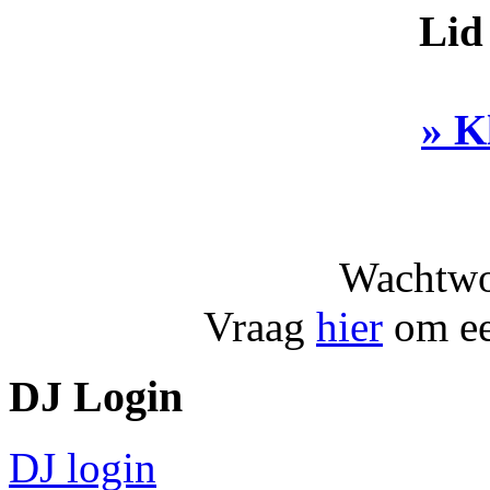
Lid
» K
Wachtwo
Vraag
hier
om ee
DJ Login
DJ login