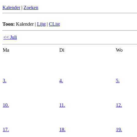
Kalender
|
Zoeken
Toon:
Kalender
|
Lijst
|
CList
<< Juli
Ma
Di
Wo
3.
4.
5.
10.
11.
12.
17.
18.
19.