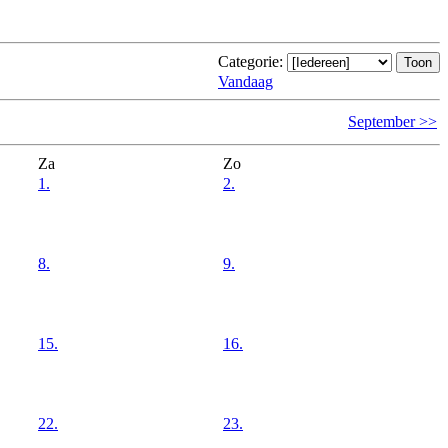
Categorie:
Vandaag
September >>
Za
Zo
1.
2.
8.
9.
15.
16.
22.
23.