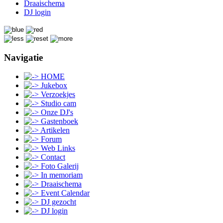
Draaischema
DJ login
Navigatie
HOME
Jukebox
Verzoekjes
Studio cam
Onze DJ's
Gastenboek
Artikelen
Forum
Web Links
Contact
Foto Galerij
In memoriam
Draaischema
Event Calendar
DJ gezocht
DJ login