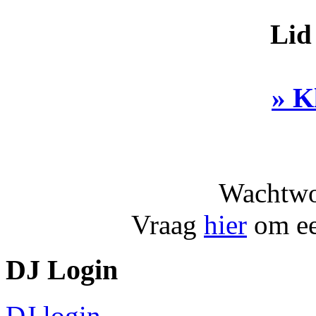
Lid
» K
Wachtwo
Vraag
hier
om ee
DJ Login
DJ login