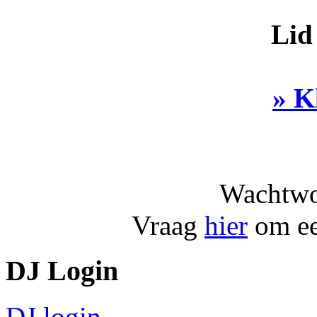
Lid
» K
Wachtwo
Vraag
hier
om ee
DJ Login
DJ login