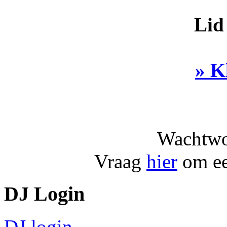
Lid
» K
Wachtwo
Vraag
hier
om ee
DJ Login
DJ login