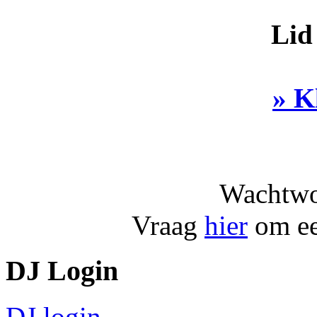
Lid
» K
Wachtwo
Vraag
hier
om ee
DJ Login
DJ login