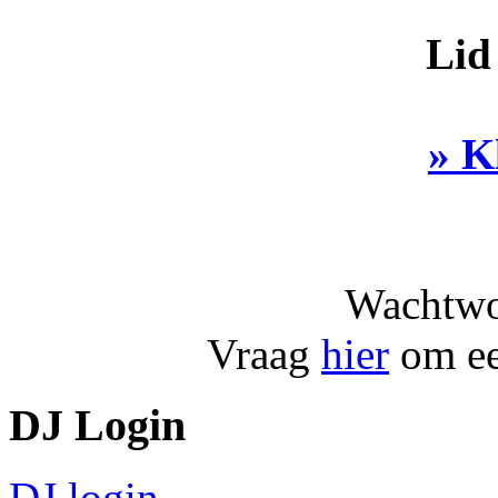
Lid
» K
Wachtwo
Vraag
hier
om ee
DJ Login
DJ login