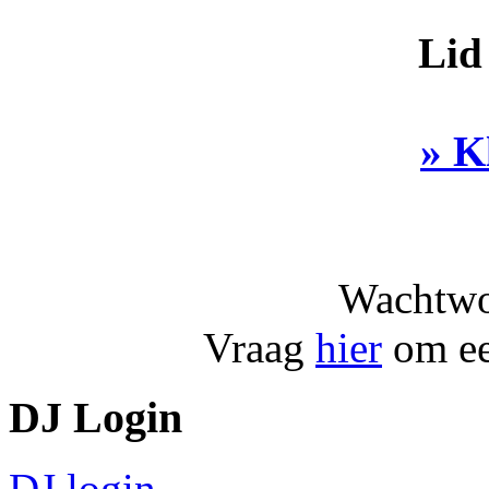
Lid
» K
Wachtwo
Vraag
hier
om ee
DJ Login
DJ login