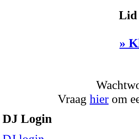
Lid
» K
Wachtwo
Vraag
hier
om ee
DJ Login
DJ login