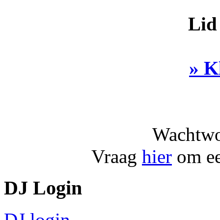
Lid
» K
Wachtwo
Vraag
hier
om ee
DJ Login
DJ login